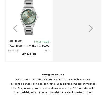
Typ av klocka
Herrklocka
Stil
Kronografklockor
Garanti
24 månader
Design
Tag Heuer
1 kvar i lager!
Index
Streck
TAG Heuer Carrera Date 36mm
WBN2312.BA0001
Herrklocka
36 mm
Färg på urtavla
Blå
42 400
kr
Boett material
Rostfritt stål
Form på boett
Rund
Färg på boett
Silver
ETT TRYGGT KÖP
Med rötter i Halmstad sedan 1935 kombinerar Mårtenssons
Armband material
Läder
personlig service och gedigen kunskap med Klockmasters trygghet.
Armband färg
Blå
Du får generös garanti, gratis allriskförsäkring i 12 månader och
kostnadsfri justering av armbandet i alla Klockmasterbutiker.
Urverk