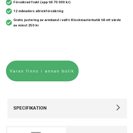
Försäkrad frakt (upp till 70 000 kr)
12 månaders allriskförsäkring
Gratis justering av armband i valfri Klockmasterbutik
till ett värde
av minst 250 kr
SPECIFIKATION
Varumärke
Tag Heuer
Kollektion
Carrera