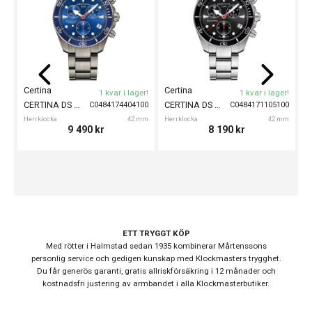
Automatklockor,
Stil
Dykarklockor
Garanti
24 månader
Certina
Certina
C
1 kvar i lager!
1 kvar i lager!
Design
CERTINA DS Action Chronograph Titanium 42mm
CERTINA DS Action Chronograph 42mm
C0484174404100
C0484171105100
Index
Punkter
Herrklocka
42 mm
Herrklocka
42 mm
He
9 490
kr
8 190
kr
Färg på
Svart
urtavla
Boett material
Rostfritt stål
Form på boett
Rund
Färg på boett
Silver
ETT TRYGGT KÖP
Färg på
Med rötter i Halmstad sedan 1935 kombinerar Mårtenssons
Svart
personlig service och gedigen kunskap med Klockmasters trygghet.
tavelring
Du får generös garanti, gratis allriskförsäkring i 12 månader och
Armband
kostnadsfri justering av armbandet i alla Klockmasterbutiker.
Rostfritt stål
material