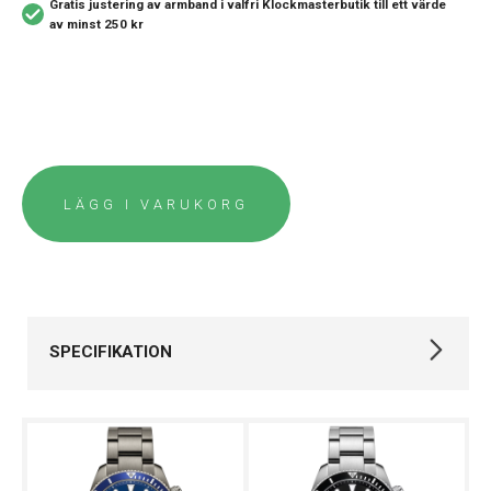
Gratis justering av armband i valfri Klockmasterbutik
till ett värde
av minst 250 kr
LÄGG I VARUKORG
SPECIFIKATION
Varumärke
Certina
Kollektion
DS Action
Typ av klocka
Herrklocka