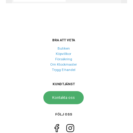
BRA ATT VETA
Butiken
Köpvillkor
Försäkring
Om Klockmaster
Trygg E-handel
KUNDTJÄNST
Kontakta oss
FÖLJ OSS