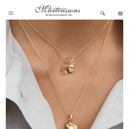
HEM
KLOCKOR
VARUMÄRKEN
SMYCKEN
BUTIKEN
URMAKERI