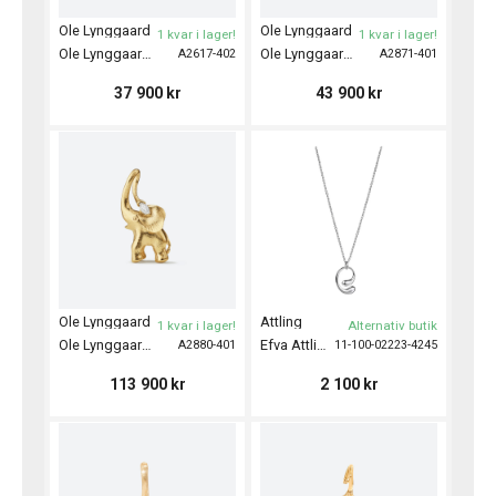
Ole Lynggaard
Ole Lynggaard
1 kvar i lager!
1 kvar i lager!
Ole Lynggaard Pendant Leaves Medium
Ole Lynggaard Pendant Leaves Large
A2617-402
A2871-401
37 900
kr
43 900
kr
Ole Lynggaard
Attling
1 kvar i lager!
Alternativ butik
Ole Lynggaard Pendant Elephant Large
Efva Attling Halsband Love Buddies - Silver
A2880-401
11-100-02223-4245
113 900
kr
2 100
kr