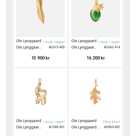
Ole Lynggaard
Ole Lynggaard
1 kvar i lager!
1 kvar i lager!
Ole Lynggaard Pendant Leaves Small
Ole Lynggaard Pendant Sprout Lotus
A2613-403
A2662-414
15 900
kr
16 200
kr
Ole Lynggaard
Ole Lynggaard
1 kvar i lager!
Fåtal kvar!
Ole Lynggaard Charm Elephant Sweet
Ole Lynggaard Pendant Oak Leaf Small
A1383-401
A2830-402