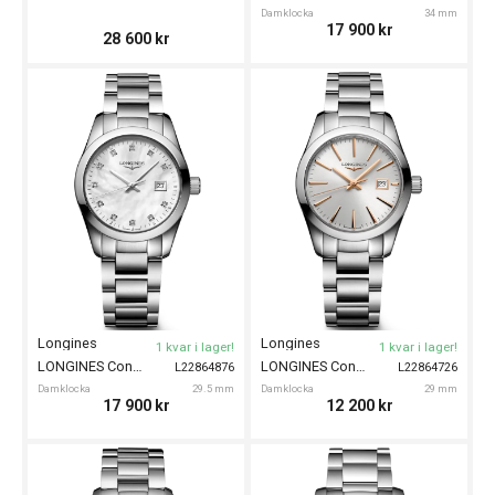
Damklocka
34 mm
17 900
kr
28 600
kr
Longines
Longines
1 kvar i lager!
1 kvar i lager!
LONGINES Conquest Classic 29.5mm
LONGINES Conquest Classic 29mm
L22864876
L22864726
Damklocka
29.5 mm
Damklocka
29 mm
17 900
kr
12 200
kr