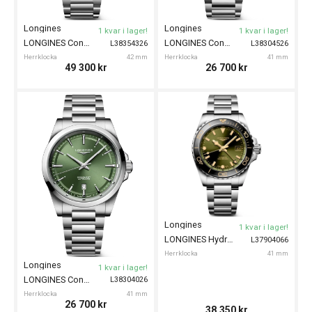
Longines
Longines
1 kvar i lager!
1 kvar i lager!
LONGINES Conquest Chronograph 42mm
LONGINES Conquest 41mm
L38354326
L38304526
Herrklocka
42 mm
Herrklocka
41 mm
49 300
kr
26 700
kr
Longines
1 kvar i lager!
LONGINES HydroConquest GMT 41mm
L37904066
Herrklocka
41 mm
Longines
1 kvar i lager!
LONGINES Conquest 41mm
L38304026
Herrklocka
41 mm
26 700
kr
38 350
kr