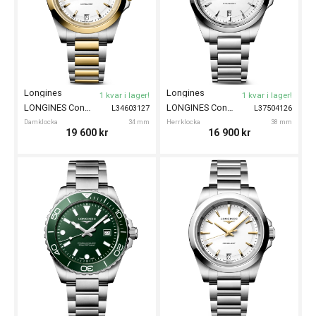
Longines
Longines
1 kvar i lager!
1 kvar i lager!
LONGINES Conquest Quartz 34mm
LONGINES Conquest Quartz 38mm
L34603127
L37504126
Damklocka
34 mm
Herrklocka
38 mm
19 600
kr
16 900
kr