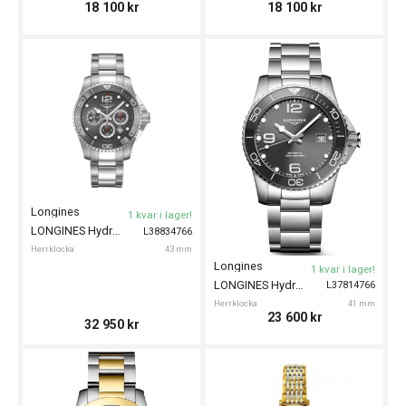
18 100
kr
18 100
kr
Longines
1 kvar i lager!
LONGINES HydroConquest Chronograph 43mm
L38834766
Herrklocka
43 mm
Longines
1 kvar i lager!
LONGINES HydroConquest 41mm
L37814766
Herrklocka
41 mm
23 600
kr
32 950
kr