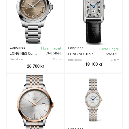
Longines
Longines
1 kvar i lager!
1 kvar i lager!
LONGINES Conquest 34mm
L34304626
LONGINES DolceVita 21mm
L52554710
Damklocka
34 mm
Damklocka
21 mm
18 100
kr
26 700
kr