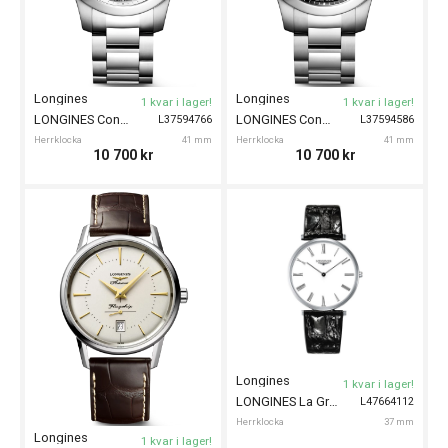
Longines
Longines
1 kvar i lager!
1 kvar i lager!
LONGINES Conquest 41mm
LONGINES Conquest 41mm
L37594766
L37594586
Herrklocka
41 mm
Herrklocka
41 mm
10 700
kr
10 700
kr
Longines
1 kvar i lager!
LONGINES La Grande Classique de Longines 37mm
L47664112
Herrklocka
37 mm
Longines
1 kvar i lager!