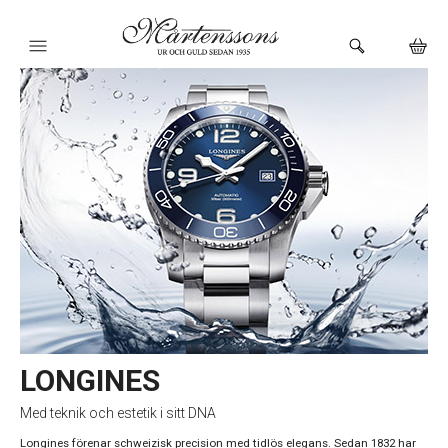
HEM
KLOCKOR
VARUMÄRKEN
SMYCKEN
BUTIKEN
URMAKERI
LONGINES
Med teknik och estetik i sitt DNA
Longines förenar schweizisk precision med tidlös elegans. Sedan 1832 har