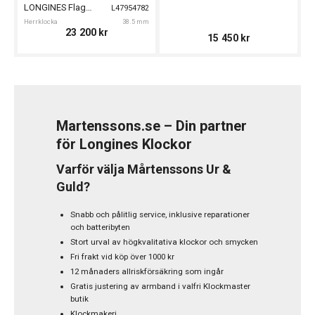
LONGINES Flagship Heritage 38mm
L47954782
Herrklocka
38.5 mm
23 200
kr
15 450
kr
Martenssons.se – Din partner
för Longines Klockor
Varför välja Mårtenssons Ur &
Guld?
Snabb och pålitlig service, inklusive reparationer
och batteribyten
Stort urval av högkvalitativa klockor och smycken
Fri frakt vid köp över 1000 kr
12 månaders allriskförsäkring som ingår
Gratis justering av armband i valfri Klockmaster
butik
Klockmakeri