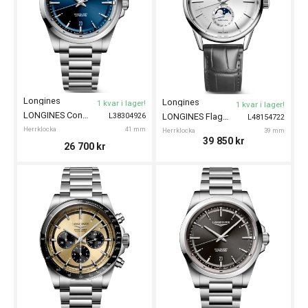
Longines
Longines
1 kvar i lager!
1 kvar i lager!
LONGINES Conquest 41mm
L38304926
LONGINES Flagship Heritage Moonphase 38mm
L48154722
Herrklocka
41 mm
Herrklocka
39 mm
39 850
kr
26 700
kr