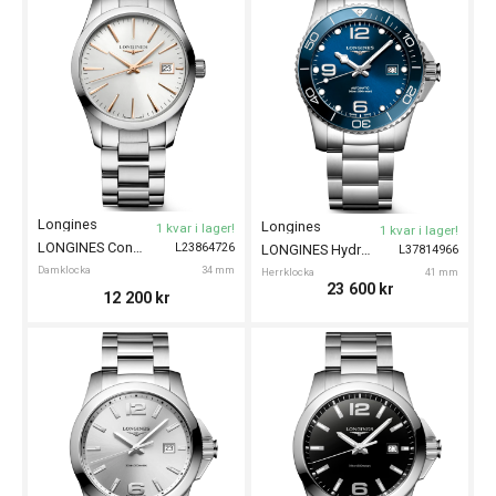
Longines
Longines
1 kvar i lager!
1 kvar i lager!
LONGINES Conquest Classic 34mm
L23864726
LONGINES HydroConquest 41mm
L37814966
Damklocka
34 mm
Herrklocka
41 mm
23 600
kr
12 200
kr