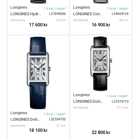
Longines
Longines
1 kvar i lager!
1 kvar i lager!
LONGINES HydroConquest Quartz 42mm
LONGINES Conquest Quartz 34mm
L37694066
L34604126
Herrklocka
42 mm
Damklocka
34 mm
17 600
kr
16 900
kr
Longines
1 kvar i lager!
LONGINES DolceVita 27.5mm
L57574710
Herrklocka
27.5 mm
Longines
1 kvar i lager!
LONGINES DolceVita 21mm
L52554702
Damklocka
21 mm
18 100
kr
22 800
kr