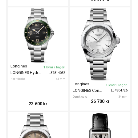
Longines
1 kvar i lager!
LONGINES HydroConquest 41mm
L37814056
Herrklocka
41 mm
Longines
1 kvar i lager!
LONGINES Conquest 34mm
L34304726
Damklocka
34 mm
26 700
kr
23 600
kr