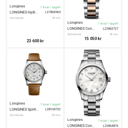
Longines
1 kvar i lager!
LONGINES HydroConquest 39mm
L37804969
Herrklocka
39 mm
Longines
1 kvar i lager!
LONGINES Conquest Classic 29mm
L22863727
Damklocka
30 mm
15 050
kr
23 600
kr
Longines
1 kvar i lager!
LONGINES Spirit 40mm
L38104732
Herrklocka
40 mm
Longines
1 kvar i lager!
LONGINES Conquest Classic 34mm
L23864876