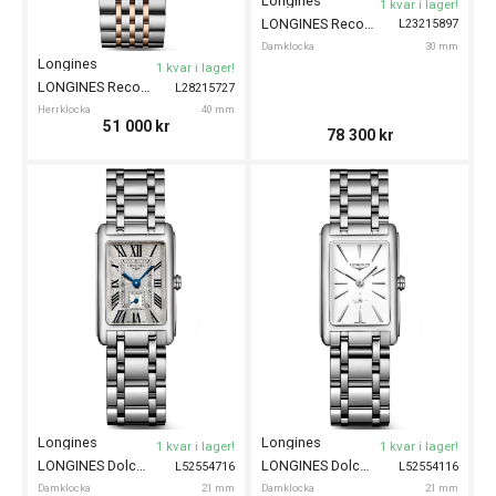
Longines
1 kvar i lager!
LONGINES Record 30mm
L23215897
Damklocka
30 mm
Longines
1 kvar i lager!
LONGINES Record 40mm
L28215727
Herrklocka
40 mm
51 000
kr
78 300
kr
Longines
Longines
1 kvar i lager!
1 kvar i lager!
LONGINES DolceVita 21mm
LONGINES DolceVita 21mm
L52554716
L52554116
Damklocka
21 mm
Damklocka
21 mm