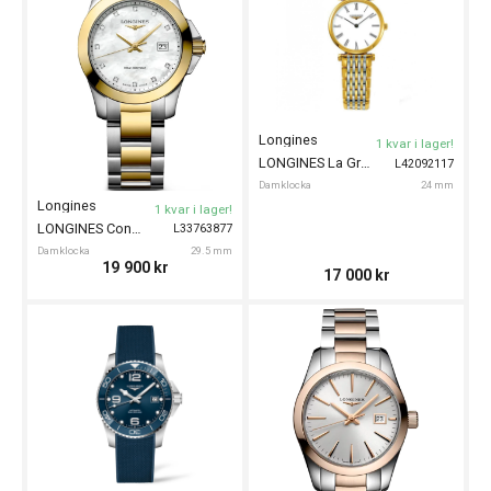
Longines
1 kvar i lager!
LONGINES La Grande Classique De Longines 24mm
L42092117
Damklocka
24 mm
Longines
1 kvar i lager!
LONGINES Conquest 29mm
L33763877
Damklocka
29.5 mm
19 900
kr
17 000
kr