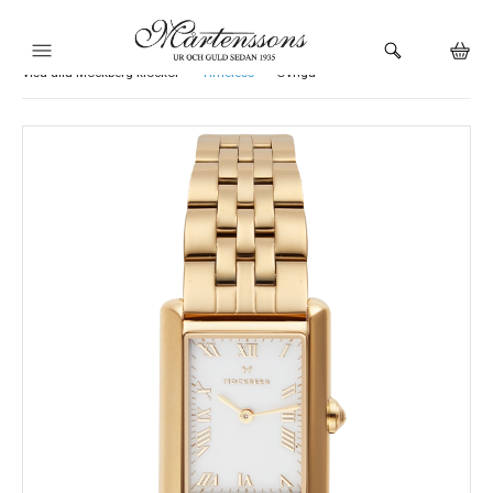
Visa alla Mockberg klockor
Timeless
Övriga
HEM
KLOCKOR
VARUMÄRKEN
SMYCKEN
BUTIKEN
URMAKERI