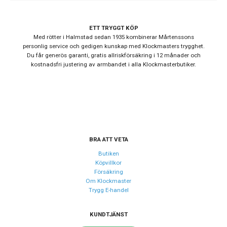
ETT TRYGGT KÖP
Med rötter i Halmstad sedan 1935 kombinerar Mårtenssons
personlig service och gedigen kunskap med Klockmasters trygghet.
Du får generös garanti, gratis allriskförsäkring i 12 månader och
kostnadsfri justering av armbandet i alla Klockmasterbutiker.
BRA ATT VETA
Butiken
Köpvillkor
Försäkring
Om Klockmaster
Trygg E-handel
KUNDTJÄNST