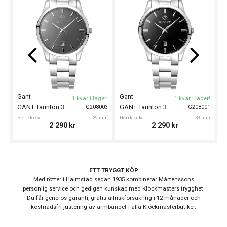
Stil
Klassiska klockor
Garanti
24 månader
Design
G
Index
Streck
He
Färg på
Blå
Gant
Gant
1 kvar i lager!
1 kvar i lager!
urtavla
GANT Taunton 39mm
GANT Taunton 39mm
G208003
G208001
Boett material
Rostfritt stål
Herrklocka
39 mm
Herrklocka
39 mm
2 290
kr
2 290
kr
Form på boett
Rund
Färg på boett
Silver
Armband
ETT TRYGGT KÖP
Rostfritt stål
material
Med rötter i Halmstad sedan 1935 kombinerar Mårtenssons
personlig service och gedigen kunskap med Klockmasters trygghet.
Armband färg
Silver
Du får generös garanti, gratis allriskförsäkring i 12 månader och
kostnadsfri justering av armbandet i alla Klockmasterbutiker.
Urverk