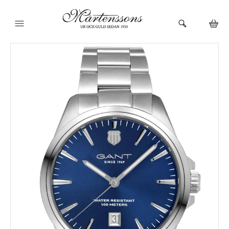
HEM
KLOCKOR
VARUMÄRKEN
SMYCKEN
BUTIKEN
URMAKERI