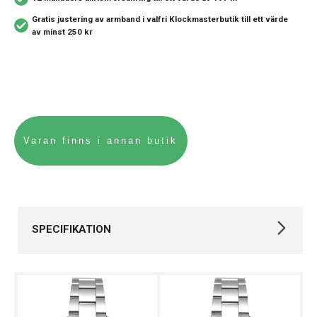
Gratis justering av armband i valfri Klockmasterbutik
till ett värde
av minst 250 kr
SPECIFIKATION
Varumärke
Gant
Kollektion
Övriga
Typ av klocka
Herrklocka