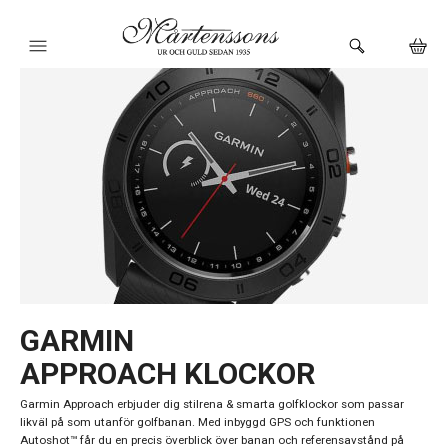
HEM
KLOCKOR
VARUMÄRKEN
SMYCKEN
BUTIKEN
URMAKERI
GARMIN
APPROACH KLOCKOR
Garmin Approach erbjuder dig stilrena & smarta golfklockor som passar
likväl på som utanför golfbanan. Med inbyggd GPS och funktionen
Autoshot™ får du en precis överblick över banan och referensavstånd på