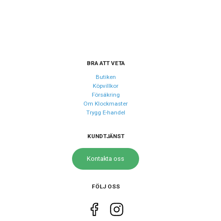
BRA ATT VETA
Butiken
Köpvillkor
Försäkring
Om Klockmaster
Trygg E-handel
KUNDTJÄNST
Kontakta oss
FÖLJ OSS