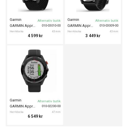
Garmin
Garmin
Alternativ butik
Alternativ butik
GARMIN Approach S50
GARMIN Approach S44
010-03010-00
010-03009-00
Herrklocka
43 mm
Herrklocka
43 mm
4 599
kr
3 449
kr
Garmin
Alternativ butik
GARMIN Approach S62
010-02200-00
Herrklocka
47 mm
6 549
kr