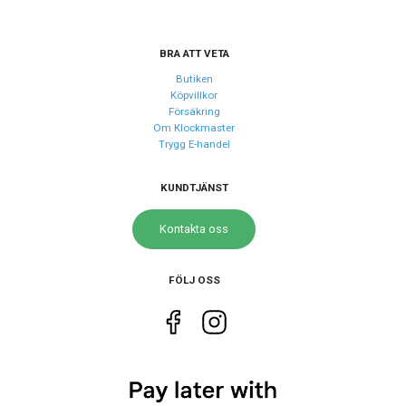
Glas material
Mineral
BRA ATT VETA
Butiken
Köpvillkor
Försäkring
Om Klockmaster
Trygg E-handel
KUNDTJÄNST
Kontakta oss
FÖLJ OSS