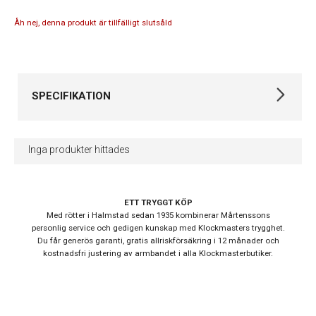
Åh nej, denna produkt är tillfälligt slutsåld
SPECIFIKATION
Varumärke
Fossil
Inga produkter hittades
Kollektion
Jacqueline
Design
ETT TRYGGT KÖP
Med rötter i Halmstad sedan 1935 kombinerar Mårtenssons
Boett material
Rostfritt stål
personlig service och gedigen kunskap med Klockmasters trygghet.
Du får generös garanti, gratis allriskförsäkring i 12 månader och
Armband material
Annat
kostnadsfri justering av armbandet i alla Klockmasterbutiker.
Armband färg
Vit
Egenskaper