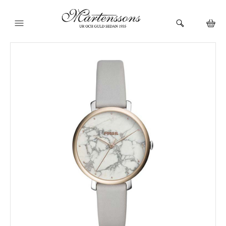
HEM
KLOCKOR
VARUMÄRKEN
SMYCKEN
BUTIKEN
URMAKERI