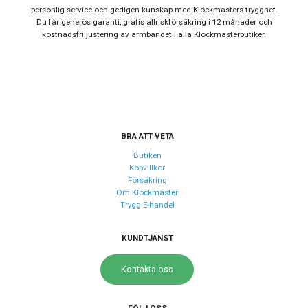
personlig service och gedigen kunskap med Klockmasters trygghet.
Du får generös garanti, gratis allriskförsäkring i 12 månader och
Urverk
kostnadsfri justering av armbandet i alla Klockmasterbutiker.
Urverk
Quartz (batteri)
Kaliber urverk
Miyota GM12
Batteri
SR621SW
Storlek
BRA ATT VETA
Diameter
43 mm
Butiken
Köpvillkor
Tjocklek
9 mm
Försäkring
Om Klockmaster
Bredd på armband
22 mm
Trygg E-handel
Egenskaper
KUNDTJÄNST
Vattentät
Ja
Kontakta oss
Vattenskydd
10 ATM / 100 m
Glas material
Mineral
FÖLJ OSS