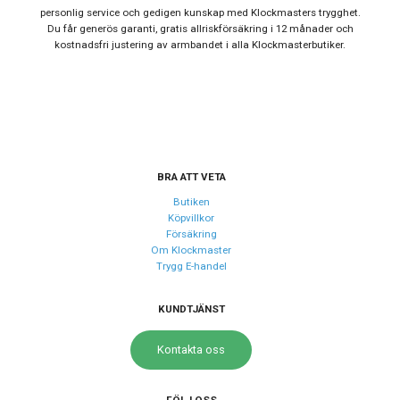
personlig service och gedigen kunskap med Klockmasters trygghet.
Du får generös garanti, gratis allriskförsäkring i 12 månader och
Urverk
kostnadsfri justering av armbandet i alla Klockmasterbutiker.
Urverk
Quartz (batteri)
Kaliber urverk
Seiko VR32
Storlek
Diameter
41 mm
BRA ATT VETA
Butiken
Köpvillkor
Egenskaper
Försäkring
Om Klockmaster
Vattentät
Ja
Trygg E-handel
Vattenskydd
10 ATM / 100 m
Glas material
Mineral
KUNDTJÄNST
Kontakta oss
Funktioner
Datum
Ja
FÖLJ OSS