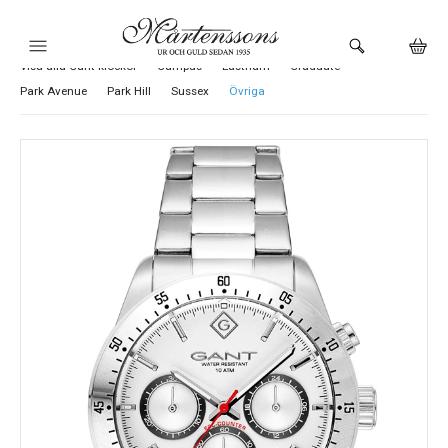
Visa alla Gant klockor
Campus
Eastham
Graduate
HEM
Park Avenue
Park Hill
Sussex
Övriga
KLOCKOR
VARUMÄRKEN
SMYCKEN
BUTIKEN
URMAKERI