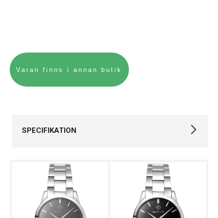
SPECIFIKATION
Varumärke
Gant
Kollektion
Övriga
Typ av klocka
Damklocka
Modeklockor,
Stil
Smyckesklockor