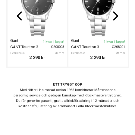
Garanti
24 månader
G
Design
Index
Streck
He
Gant
Gant
1 kvar i lager!
1 kvar i lager!
Färg på
GANT Taunton 39mm
GANT Taunton 39mm
G208003
G208001
Vit
urtavla
Herrklocka
39 mm
Herrklocka
39 mm
2 290
kr
2 290
kr
Boett material
Rostfritt stål
Form på boett
Fyrkantig
Färg på boett
Guld
ETT TRYGGT KÖP
Armband
Med rötter i Halmstad sedan 1935 kombinerar Mårtenssons
Rostfritt stål
personlig service och gedigen kunskap med Klockmasters trygghet.
material
Du får generös garanti, gratis allriskförsäkring i 12 månader och
Armband färg
Guld
kostnadsfri justering av armbandet i alla Klockmasterbutiker.
Urverk
Urverk
Quartz (batteri)