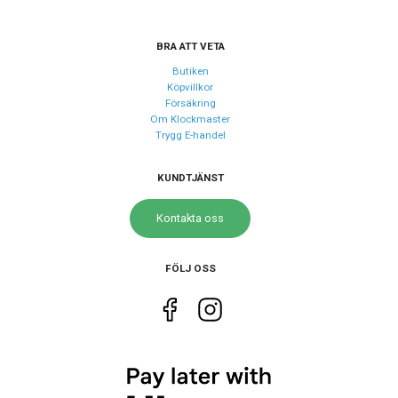
Kaliber urverk
Seiko Y121
BRA ATT VETA
Batteri
SR621SW
Butiken
Köpvillkor
Försäkring
Storlek
Om Klockmaster
Diameter
20 mm
Trygg E-handel
Tjocklek
8 mm
KUNDTJÄNST
Bredd på
12 mm
armband
Kontakta oss
Egenskaper
FÖLJ OSS
Vattentät
Nej
Vattenskydd
3 ATM / 30 m
Glas material
Mineral