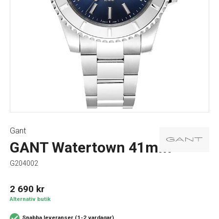
Gant
GANT Watertown 41mm
G204002
2 690
kr
Alternativ butik
Snabba leveranser (1-2 vardagar)