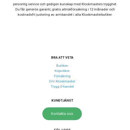
personlig service och gedigen kunskap med Klockmasters trygghet.
Du får generös garanti, gratis allriskförsäkring i 12 månader och
Urverk
kostnadsfri justering av armbandet i alla Klockmasterbutiker.
Urverk
Quartz (batteri)
Kaliber urverk
Miyota 2305
Storlek
Diameter
41 mm
BRA ATT VETA
Butiken
Köpvillkor
Egenskaper
Försäkring
Om Klockmaster
Vattentät
Ja
Trygg E-handel
Vattenskydd
10 ATM / 100 m
Glas material
Mineral
KUNDTJÄNST
Kontakta oss
Funktioner
Datum
Ja
FÖLJ OSS