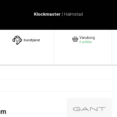
Klockmaster
| Halmstad
Varukorg
Kundtjänst
0
artiklar
mm