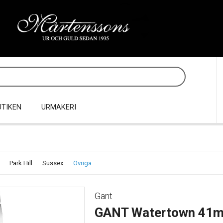
UTIKEN
URMAKERI
Park Hill
Sussex
Övriga
Gant
GANT Watertown 41