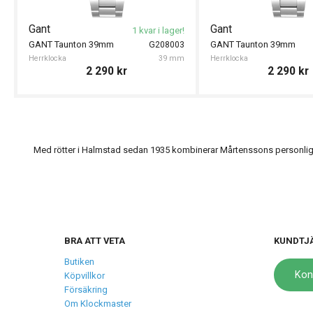
Gant
Gant
1 kvar i lager!
GANT Taunton 39mm
GANT Taunton 39mm
G208003
Herrklocka
39 mm
Herrklocka
2 290
kr
2 290
kr
Med rötter i Halmstad sedan 1935 kombinerar Mårtenssons personlig s
BRA ATT VETA
KUNDTJ
Butiken
Kon
Köpvillkor
Försäkring
Om Klockmaster