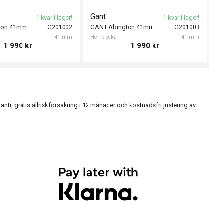
Gant
1 kvar i lager!
1 kvar i lager!
ton 41mm
GANT Abington 41mm
G201002
G201003
41 mm
Herrklocka
41 mm
1 990
kr
1 990
kr
, gratis allriskförsäkring i 12 månader och kostnadsfri justering av