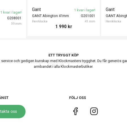
Gant
Gant
1 kvar i lager!
1 kvar i lager!
GANT Abington 41mm
GANT Abing
G201001
G208001
Herrklocka
41 mm
Herrklocka
39 mm
1 990
kr
ETT TRYGGT KÖP
ervice och gedigen kunskap med Klockmasters trygghet. Du får generös garanti
armbandet i alla Klockmasterbutiker.
ÄNST
FÖLJ OSS
takta oss