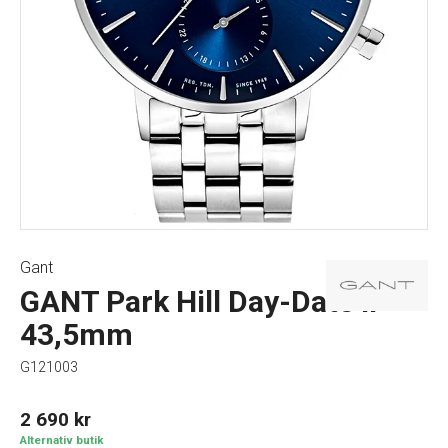
Gant
GANT Park Hill Day-Date II
43,5mm
G121003
2 690
kr
Alternativ butik