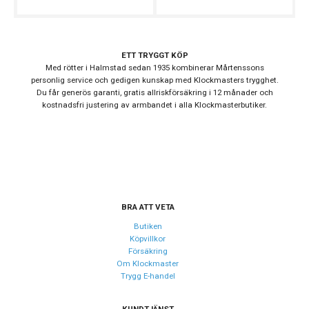
Boett och armband i rostfritt stål med silverfinish
Quartzverk från Seiko (VX9PE) för hög pålitlighet
Urverk
Mineralglas och 5 ATM vattenskydd för vardagsanvändning
Stilren herrklocka som passar både jobb och fritid
Urverk
Quartz (batteri)
ETT TRYGGT KÖP
Med rötter i Halmstad sedan 1935 kombinerar Mårtenssons
Kaliber urverk
Seiko VX9PE
personlig service och gedigen kunskap med Klockmasters trygghet.
Batteri
SR927SW
Du får generös garanti, gratis allriskförsäkring i 12 månader och
kostnadsfri justering av armbandet i alla Klockmasterbutiker.
Storlek
Diameter
43.5 mm
Tjocklek
10 mm
Bredd på armband
22 mm
BRA ATT VETA
Butiken
Köpvillkor
Egenskaper
Försäkring
Vattentät
Nej
Om Klockmaster
Trygg E-handel
Vattenskydd
5 ATM / 50 m
Glas material
Mineral