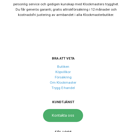
personlig service och gedigen kunskap med Klockmasters trygghet.
Du får generös garanti, gratis allriskförsäkring i 12 månader och
Urverk
kostnadsfri justering av armbandet i alla Klockmasterbutiker.
Urverk
Quartz (batteri)
Kaliber urverk
Seiko VX62
Batteri
SR927SW
Storlek
BRA ATT VETA
Diameter
43.5 mm
Butiken
Köpvillkor
Tjocklek
11 mm
Försäkring
Om Klockmaster
Bredd på armband
22 mm
Trygg E-handel
Egenskaper
KUNDTJÄNST
Vattentät
Ja
Kontakta oss
Vattenskydd
10 ATM / 100 m
Glas material
Mineral
FÖLJ OSS