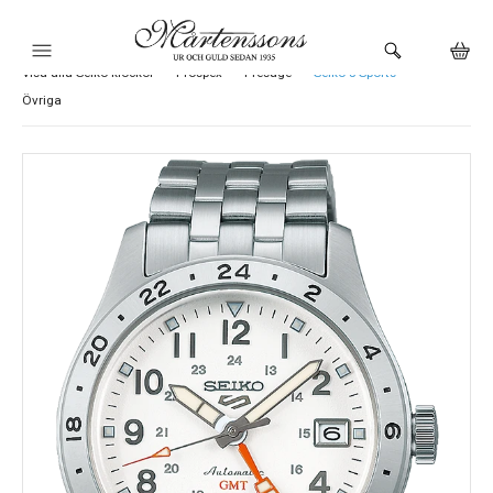
Visa alla Seiko klockor
Prospex
Presage
Seiko 5 Sports
HEM
Övriga
KLOCKOR
VARUMÄRKEN
SMYCKEN
BUTIKEN
URMAKERI