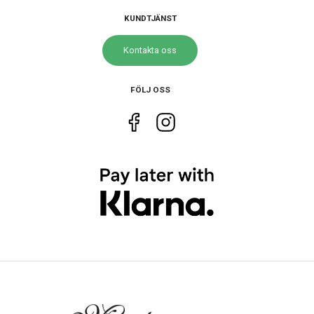
22 mm
armband
KUNDTJÄNST
Vikt
161 g
Kontakta oss
Egenskaper
FÖLJ OSS
Vattentät
Ja
Vattenskydd
10 ATM / 100 m
Glas material
Hardlex
Lysmassa
LumiBrite
Funktioner
Datum
Ja
Extra tidzon
Ja