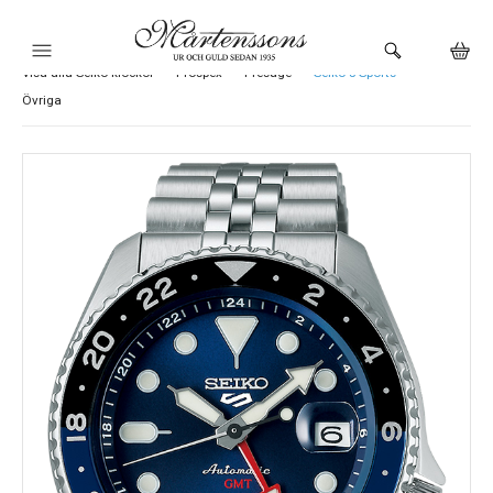
Visa alla Seiko klockor
Prospex
Presage
Seiko 5 Sports
HEM
Övriga
KLOCKOR
VARUMÄRKEN
SMYCKEN
BUTIKEN
URMAKERI