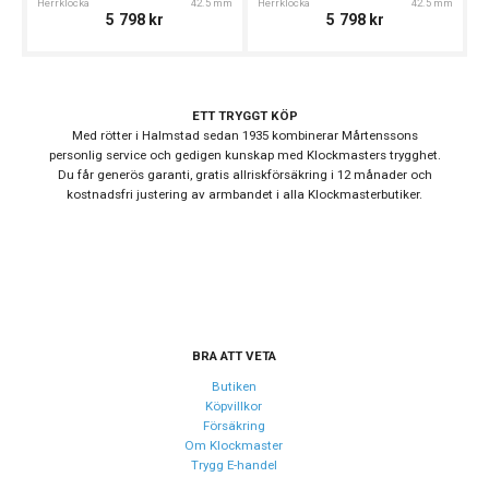
Herrklocka
42.5 mm
Herrklocka
42.5 mm
He
5 798
kr
5 798
kr
Färg på boett
Silver
Färg på
Blå, Svart
tavelring
ETT TRYGGT KÖP
Armband
Rostfritt stål
Med rötter i Halmstad sedan 1935 kombinerar Mårtenssons
material
personlig service och gedigen kunskap med Klockmasters trygghet.
Du får generös garanti, gratis allriskförsäkring i 12 månader och
Armband färg
Silver
kostnadsfri justering av armbandet i alla Klockmasterbutiker.
Urverk
Urverk
Automatiskt
Kaliber urverk
4R34
Noggrannhet
+45 / -35 sek / dag
BRA ATT VETA
Butiken
Köpvillkor
Storlek
Försäkring
Om Klockmaster
Diameter
42.5 mm
Trygg E-handel
Bredd på