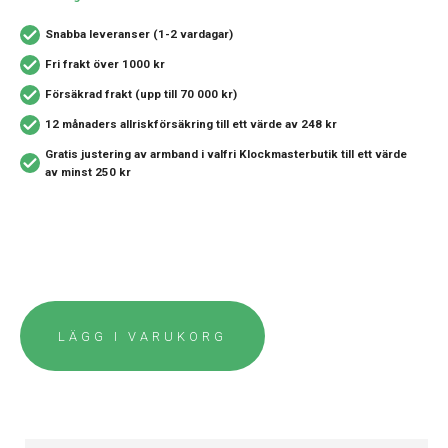
Snabba leveranser (1-2 vardagar)
Fri frakt över 1000 kr
Försäkrad frakt (upp till 70 000 kr)
12 månaders allriskförsäkring
till ett värde av 248 kr
Gratis justering av armband i valfri Klockmasterbutik
till ett värde
av minst 250 kr
LÄGG I VARUKORG