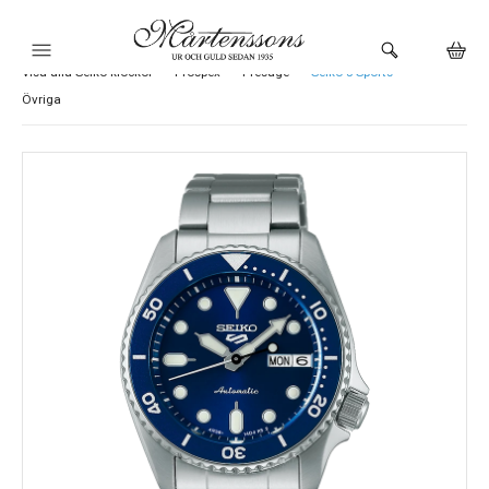
Visa alla Seiko klockor
Prospex
Presage
Seiko 5 Sports
HEM
Övriga
KLOCKOR
VARUMÄRKEN
SMYCKEN
BUTIKEN
URMAKERI