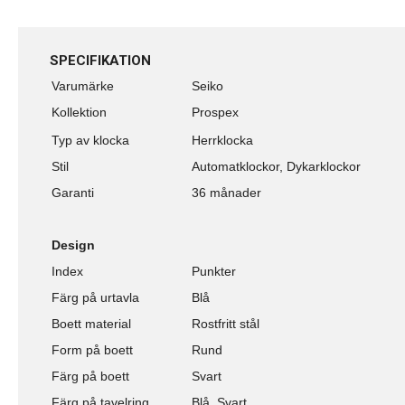
SPECIFIKATION
Varumärke
Seiko
Kollektion
Prospex
Typ av klocka
Herrklocka
Stil
Automatklockor, Dykarklockor
Garanti
36 månader
Design
Index
Punkter
Färg på urtavla
Blå
Boett material
Rostfritt stål
Form på boett
Rund
Färg på boett
Svart
Färg på tavelring
Blå, Svart