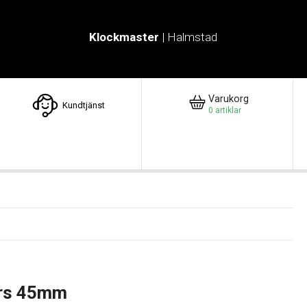
Klockmaster
| Halmstad
Varukorg
Kundtjänst
0
artiklar
ers 45mm