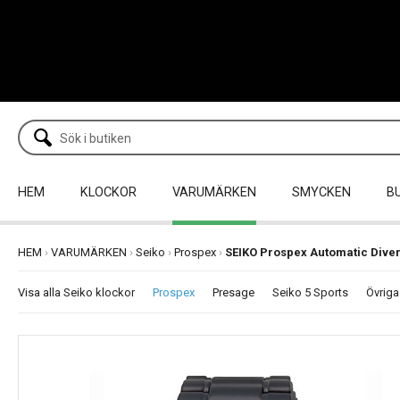
HEM
KLOCKOR
VARUMÄRKEN
SMYCKEN
B
HEM
›
VARUMÄRKEN
›
Seiko
›
Prospex
›
SEIKO Prospex Automatic Dive
Visa alla Seiko klockor
Prospex
Presage
Seiko 5 Sports
Övriga