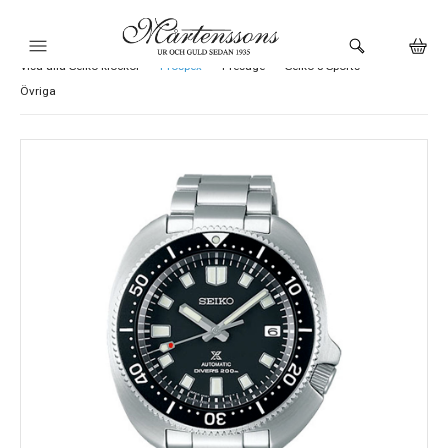
Visa alla Seiko klockor
Prospex
Presage
Seiko 5 Sports
HEM
Övriga
KLOCKOR
VARUMÄRKEN
SMYCKEN
BUTIKEN
URMAKERI