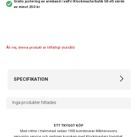
Gratis justering av armband i valfri Klockmasterbutik
till ett värde
av minst 250 kr
Åh nej, denna produkt är tillfälligt slutsåld
SPECIFIKATION
Varumärke
Seiko
Inga produkter hittades
Kollektion
Prospex
Garanti
24 månader
ETT TRYGGT KÖP
Med rötter i Halmstad sedan 1935 kombinerar Mårtenssons
Design
personlig service och gedigen kunskap med Klockmasters trygghet.