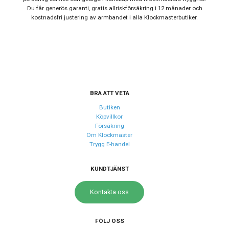
Du får generös garanti, gratis allriskförsäkring i 12 månader och
Boett material
Rostfritt stål
kostnadsfri justering av armbandet i alla Klockmasterbutiker.
Armband material
Rostfritt stål
Armband färg
Silver
Urverk
Urverk
Automatiskt
BRA ATT VETA
Butiken
Köpvillkor
Egenskaper
Försäkring
Om Klockmaster
Vattenskydd
20 ATM / 200 m
Trygg E-handel
Glas material
Annat
KUNDTJÄNST
Kontakta oss
FÖLJ OSS