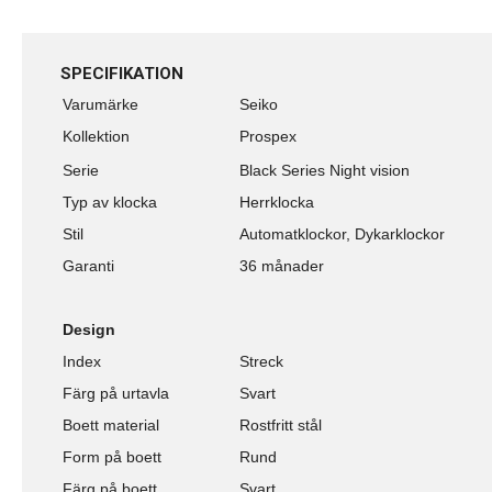
SPECIFIKATION
Varumärke
Seiko
Kollektion
Prospex
Serie
Black Series Night vision
Typ av klocka
Herrklocka
Stil
Automatklockor, Dykarklockor
Garanti
36 månader
Design
Index
Streck
Färg på urtavla
Svart
Boett material
Rostfritt stål
Form på boett
Rund
Färg på boett
Svart