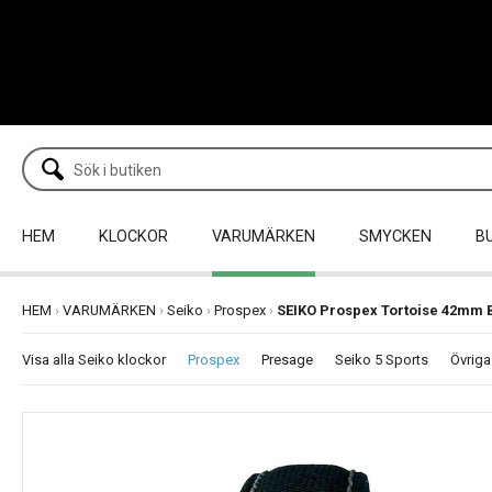
HEM
KLOCKOR
VARUMÄRKEN
SMYCKEN
B
HEM
›
VARUMÄRKEN
›
Seiko
›
Prospex
›
SEIKO Prospex Tortoise 42mm B
Visa alla Seiko klockor
Prospex
Presage
Seiko 5 Sports
Övriga