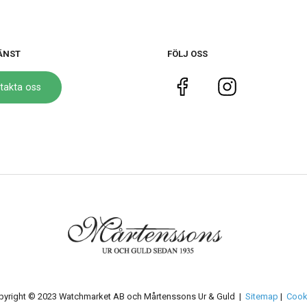
ÄNST
FÖLJ OSS
takta oss
pyright © 2023 Watchmarket AB och Mårtenssons Ur & Guld |
Sitemap
|
Cook