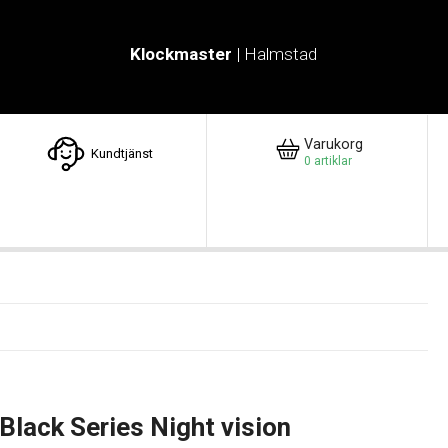
Klockmaster
| Halmstad
Varukorg
Kundtjänst
0
artiklar
lack Series Night vision