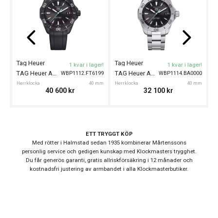
klocka
Automatklockor,
Stil
Dykarklockor, GMT
klockor
Garanti
24 månader
Tag Heuer
Tag Heuer
T
1 kvar i lager!
1 kvar i lager!
TAG Heuer Aquaracer Professional 200 Solargraph 40
TAG Heuer Aquaracer Professional 200 Solargraph 40
WBP1112.FT6199
WBP1114.BA0000
Herrklocka
40 mm
Herrklocka
40 mm
He
40 600
kr
32 100
kr
Design
Index
Streck
Färg på
Svart
urtavla
ETT TRYGGT KÖP
Med rötter i Halmstad sedan 1935 kombinerar Mårtenssons
Boett
personlig service och gedigen kunskap med Klockmasters trygghet.
Rostfritt stål
material
Du får generös garanti, gratis allriskförsäkring i 12 månader och
kostnadsfri justering av armbandet i alla Klockmasterbutiker.
Form på
Rund
boett
Färg på
Silver
boett