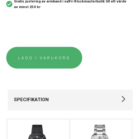
Gratis justering av armband i valfri Klockmasterbutik
till ett värde
av minst 250 kr
LÄGG I VARUKORG
SPECIFIKATION
Varumärke
Tag Heuer
Kollektion
Aquaracer
Typ av
Herrklocka