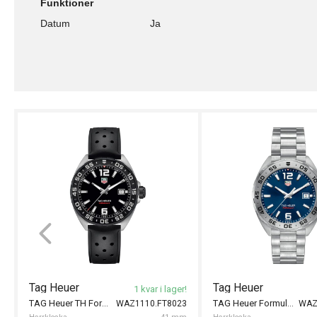
Funktioner
Datum
Ja
Tag Heuer
Tag Heuer
1 kvar i lager!
TAG Heuer TH Formula 1 Date 41mm
TAG Heuer Formula 1 Date 41mm
WAZ1110.FT8023
WAZ