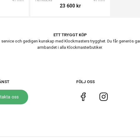
41 mm
Herrklocka
41 mm
23 600
kr
ETT TRYGGT KÖP
ervice och gedigen kunskap med Klockmasters trygghet. Du får generös garanti
armbandet i alla Klockmasterbutiker.
ÄNST
FÖLJ OSS
takta oss