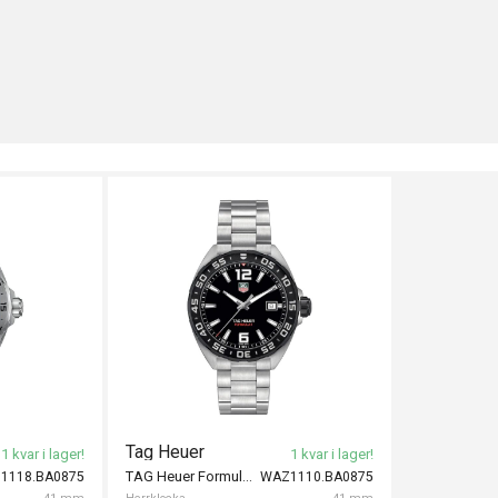
Tag Heuer
1 kvar i lager!
1 kvar i lager!
TAG Heuer Formula 1 Date 41mm
1118.BA0875
WAZ1110.BA0875