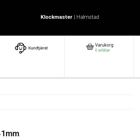
Klockmaster
| Halmstad
Varukorg
Kundtjänst
0
artiklar
 41mm