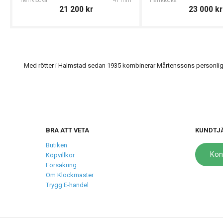
Herrklocka
41 mm
Herrklocka
21 200
kr
23 000
kr
Med rötter i Halmstad sedan 1935 kombinerar Mårtenssons personlig s
BRA ATT VETA
KUNDTJ
Butiken
Kon
Köpvillkor
Försäkring
Om Klockmaster
Trygg E-handel