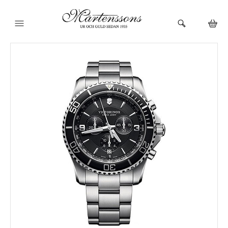
HEM
KLOCKOR
VARUMÄRKEN
SMYCKEN
BUTIKEN
URMAKERI