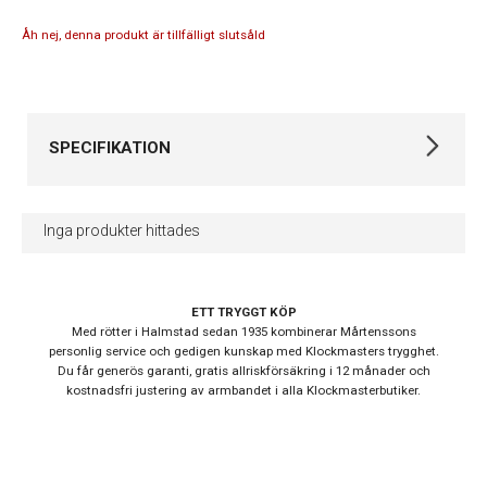
Åh nej, denna produkt är tillfälligt slutsåld
SPECIFIKATION
Varumärke
Victorinox
Inga produkter hittades
Kollektion
Maverick
Garanti
24 månader
ETT TRYGGT KÖP
Med rötter i Halmstad sedan 1935 kombinerar Mårtenssons
Design
personlig service och gedigen kunskap med Klockmasters trygghet.
Du får generös garanti, gratis allriskförsäkring i 12 månader och
Boett material
Rostfritt stål
kostnadsfri justering av armbandet i alla Klockmasterbutiker.
Armband material
Rostfritt stål
Armband färg
Silver