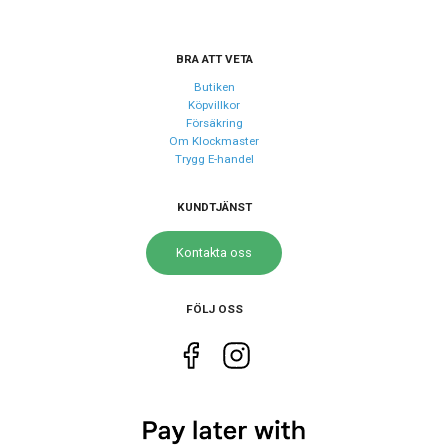
Urverk
Urverk
Quartz (batteri)
BRA ATT VETA
Butiken
Köpvillkor
Egenskaper
Försäkring
Om Klockmaster
Vattenskydd
10 ATM / 100 m
Trygg E-handel
Glas material
Safir
KUNDTJÄNST
Kontakta oss
FÖLJ OSS