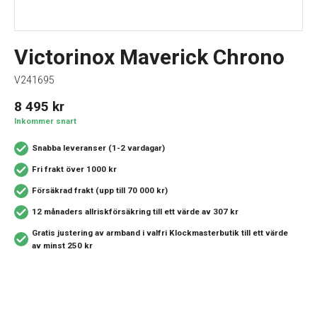
Victorinox Maverick Chrono
V241695
8 495
kr
Inkommer snart
Snabba leveranser (1-2 vardagar)
Fri frakt över 1000 kr
Försäkrad frakt (upp till 70 000 kr)
12 månaders allriskförsäkring
till ett värde av 307 kr
Gratis justering av armband i valfri Klockmasterbutik
till ett värde
av minst 250 kr