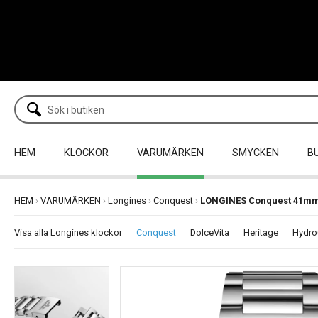
HEM
KLOCKOR
VARUMÄRKEN
SMYCKEN
B
HEM
›
VARUMÄRKEN
›
Longines
›
Conquest
›
LONGINES Conquest 41m
Visa alla Longines klockor
Conquest
DolceVita
Heritage
Hydro