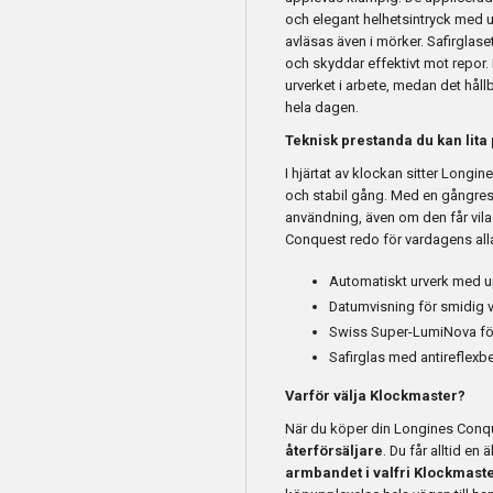
och elegant helhetsintryck med u
avläsas även i mörker. Safirglase
och skyddar effektivt mot repor
urverket i arbete, medan det håll
hela dagen.
Teknisk prestanda du kan lita
I hjärtat av klockan sitter Longin
och stabil gång. Med en gångrese
användning, även om den får vil
Conquest redo för vardagens alla si
Automatiskt urverk med up
Datumvisning för smidig
Swiss Super-LumiNova för 
Safirglas med antireflexb
Varför välja Klockmaster?
När du köper din Longines Conq
återförsäljare
. Du får alltid en
armbandet i valfri Klockmaste