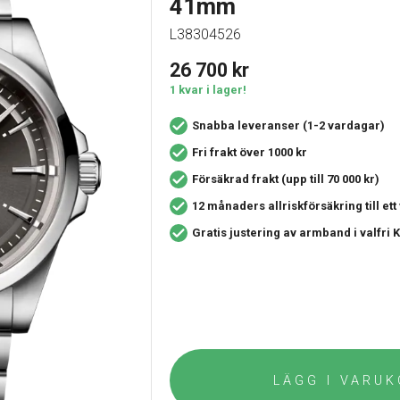
41mm
L38304526
26 700
kr
1 kvar i lager!
Snabba leveranser (1-2 vardagar)
Fri frakt över 1000 kr
Försäkrad frakt (upp till 70 000 kr)
12 månaders allriskförsäkring
till et
Gratis justering av armband i valfri
LÄGG I VARU