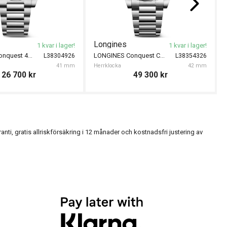
Longines
1 kvar i lager!
1 kvar i lager!
LONGINES Conquest 41mm
LONGINES Conquest Chronograph 42mm
L38304926
L38354326
41 mm
Herrklocka
42 mm
26 700
kr
49 300
kr
, gratis allriskförsäkring i 12 månader och kostnadsfri justering av