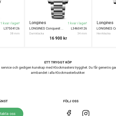
Longines
Longines
1 kvar i lager!
1 kvar i lager!
LONGINES Conquest Quartz 34mm
L37504126
L34604126
38 mm
Damklocka
34 mm
Herrklocka
16 900
kr
ETT TRYGGT KÖP
ervice och gedigen kunskap med Klockmasters trygghet. Du får generös garanti
armbandet i alla Klockmasterbutiker.
ÄNST
FÖLJ OSS
takta oss