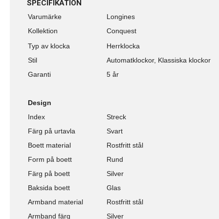
SPECIFIKATION
Varumärke
Longines
Kollektion
Conquest
Typ av klocka
Herrklocka
Stil
Automatklockor, Klassiska klockor
Garanti
5 år
Design
Index
Streck
Färg på urtavla
Svart
Boett material
Rostfritt stål
Form på boett
Rund
Färg på boett
Silver
Baksida boett
Glas
Armband material
Rostfritt stål
Armband färg
Silver