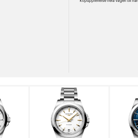
köpupplevelse hela vägen till ha