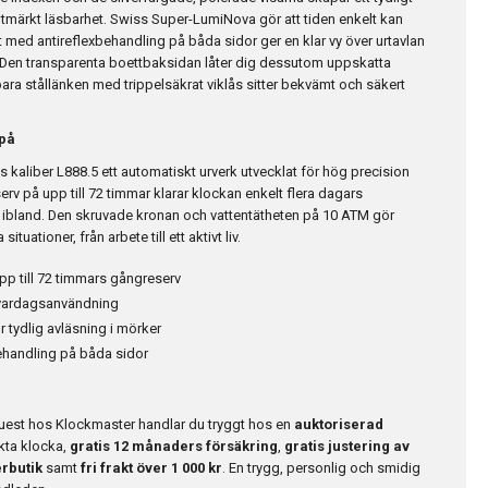
tmärkt läsbarhet. Swiss Super-LumiNova gör att tiden enkelt kan
t med antireflexbehandling på båda sidor ger en klar vy över urtavlan
. Den transparenta boettbaksidan låter dig dessutom uppskatta
bara stållänken med trippelsäkrat viklås sitter bekvämt och säkert
 på
es kaliber L888.5 ett automatiskt urverk utvecklat för hög precision
rv på upp till 72 timmar klarar klockan enkelt flera dagars
a ibland. Den skruvade kronan och vattentätheten på 10 ATM gör
tuationer, från arbete till ett aktivt liv.
p till 72 timmars gångreserv
 vardagsanvändning
tydlig avläsning i mörker
ehandling på båda sidor
uest hos Klockmaster handlar du tryggt hos en
auktoriserad
 äkta klocka,
gratis 12 månaders försäkring
,
gratis justering av
rbutik
samt
fri frakt över 1 000 kr
. En trygg, personlig och smidig