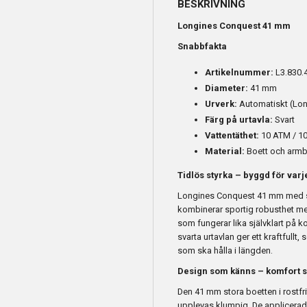
BESKRIVNING
Longines Conquest 41 mm
Snabbfakta
Artikelnummer:
L3.830.4
Diameter:
41 mm
Urverk:
Automatiskt (Lon
Färg på urtavla:
Svart
Vattentäthet:
10 ATM / 1
Material:
Boett och armban
Tidlös styrka – byggd för varj
Longines Conquest 41 mm med sva
kombinerar sportig robusthet me
som fungerar lika självklart på k
svarta urtavlan ger ett kraftfullt, 
som ska hålla i längden.
Design som känns – komfort 
Den 41 mm stora boetten i rostfr
upplevas klumpig. De applicerade