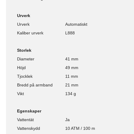
Urverk
Urverk
Automatiskt
Kaliber urverk
L888
Storlek
Diameter
41 mm
Höjd
49 mm
Tjocklek
11 mm
Bredd på armband
21 mm
Vikt
134 g
Egenskaper
Vattentät
Ja
Vattenskydd
10 ATM / 100 m