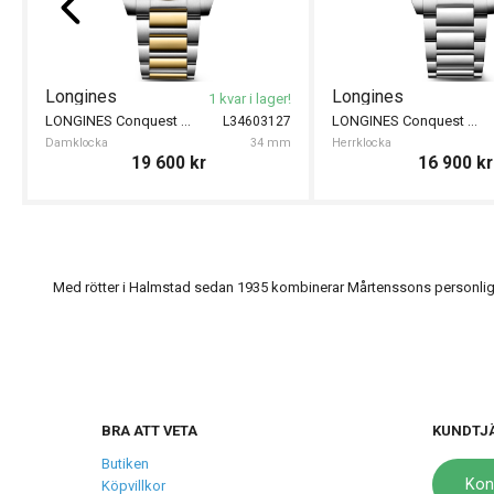
Longines
Longines
1 kvar i lager!
LONGINES Conquest Quartz 34mm
LONGINES Conquest Quartz 38mm
L34603127
Damklocka
34 mm
Herrklocka
19 600
kr
16 900
kr
Med rötter i Halmstad sedan 1935 kombinerar Mårtenssons personlig s
BRA ATT VETA
KUNDTJ
Butiken
Kon
Köpvillkor