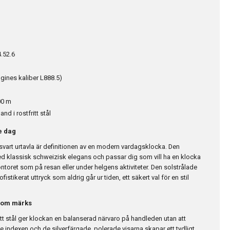
.52.6
gines kaliber L888.5)
00 m
d i rostfritt stål
e dag
rt urtavla är definitionen av en modern vardagsklocka. Den
d klassisk schweizisk elegans och passar dig som vill ha en klocka
ontoret som på resan eller under helgens aktiviteter. Den solstrålade
sofistikerat uttryck som aldrig går ur tiden, ett säkert val för en stil
som märks
itt stål ger klockan en balanserad närvaro på handleden utan att
 indexen och de silverfärgade, polerade visarna skapar ett tydligt