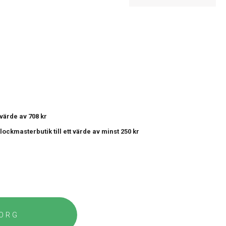
t värde av 708 kr
 Klockmasterbutik
till ett värde av minst 250 kr
KORG