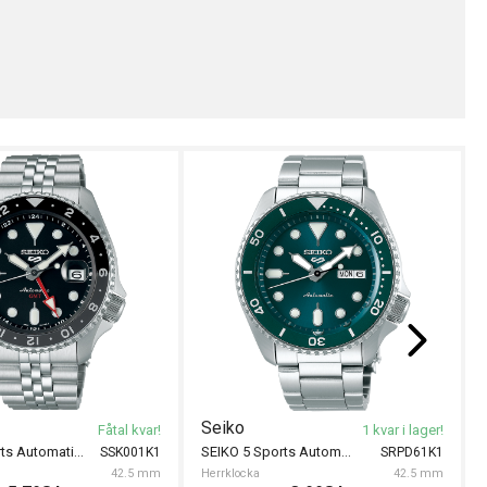
Seiko
Fåtal kvar!
1 kvar i lager!
SEIKO 5 Sports Automatic GMT 42.5mm
SEIKO 5 Sports Automatic 42.5mm
SSK001K1
SRPD61K1
42.5 mm
Herrklocka
42.5 mm