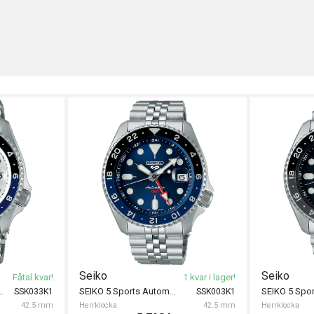
Seiko
Seiko
Fåtal kvar!
1 kvar i lager!
Automatic GMT 42.5mm
SEIKO 5 Sports Automatic GMT 42.5mm
SSK033K1
SSK003K1
42.5 mm
Herrklocka
42.5 mm
Herrklocka