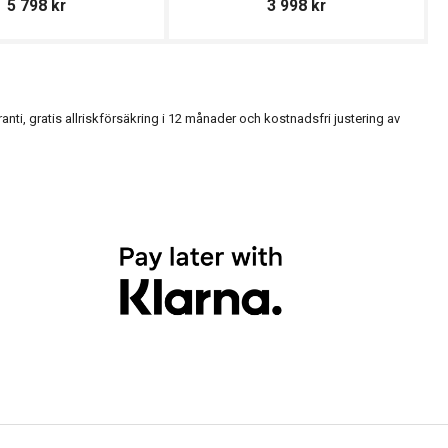
5 798
kr
3 998
kr
, gratis allriskförsäkring i 12 månader och kostnadsfri justering av