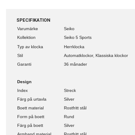
SPECIFIKATION
Varumärke
Seiko
Kollektion
Seiko 5 Sports
Typ av klocka
Herrklocka
Stil
Automatklockor, Klassiska klockor
Garanti
36 månader
Design
Index
Streck
Färg på urtavla
Silver
Boett material
Rostfritt stål
Form på boett
Rund
Färg på boett
Silver
Armband material
Rostfritt stål