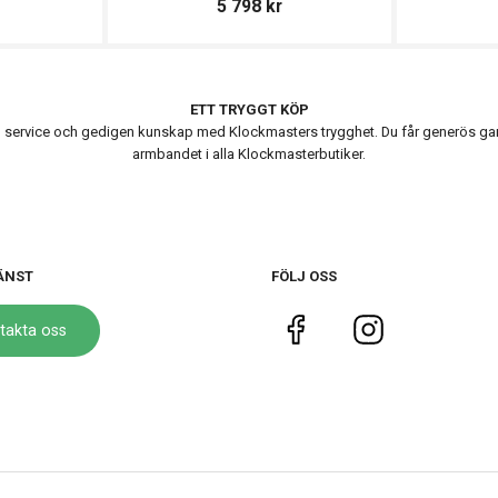
5 798
kr
ETT TRYGGT KÖP
ervice och gedigen kunskap med Klockmasters trygghet. Du får generös garanti
armbandet i alla Klockmasterbutiker.
ÄNST
FÖLJ OSS
takta oss