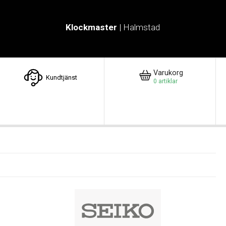
Klockmaster
| Halmstad
Varukorg
Kundtjänst
0
artiklar