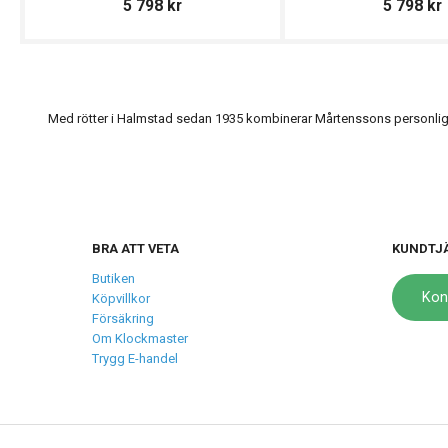
5 798
kr
5 798
kr
Med rötter i Halmstad sedan 1935 kombinerar Mårtenssons personlig s
BRA ATT VETA
KUNDTJ
Butiken
Kon
Köpvillkor
Försäkring
Om Klockmaster
Trygg E-handel