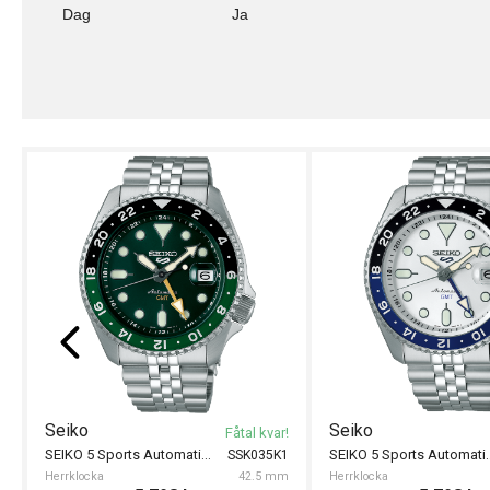
Dag
Ja
Seiko
Seiko
Fåtal kvar!
SEIKO 5 Sports Automatic GMT 42.5mm
SEIKO 5 Sports 
SSK035K1
Herrklocka
42.5 mm
Herrklocka