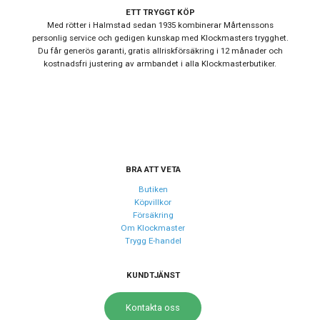
ETT TRYGGT KÖP
Färg på
Med rötter i Halmstad sedan 1935 kombinerar Mårtenssons
Svart
personlig service och gedigen kunskap med Klockmasters trygghet.
tavelring
Du får generös garanti, gratis allriskförsäkring i 12 månader och
Armband
kostnadsfri justering av armbandet i alla Klockmasterbutiker.
Rostfritt stål
material
Armband färg
Silver
Urverk
Urverk
Automatiskt
BRA ATT VETA
Kaliber urverk
Butiken
4R36
Köpvillkor
Noggrannhet
-35/+45 sek per dag
Försäkring
Om Klockmaster
Trygg E-handel
Storlek
KUNDTJÄNST
Diameter
42.5 mm
Bredd på
Kontakta oss
22 mm
armband