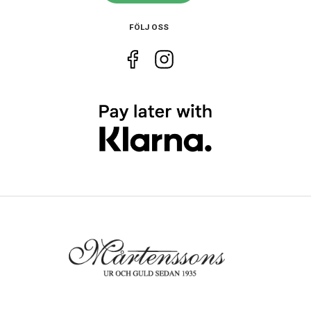
Vikt
169 g
FÖLJ OSS
Egenskaper
Vattentät
Ja
Vattenskydd
10 ATM / 100 m
Glas material
Hardlex
Lysmassa
LumiBrite
Funktioner
Datum
Ja
Dag
Ja