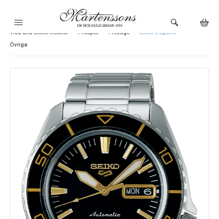
Visa alla Seiko klockor
Prospex
Presage
Seiko 5 Sports
HEM
Övriga
KLOCKOR
VARUMÄRKEN
SMYCKEN
BUTIKEN
URMAKERI