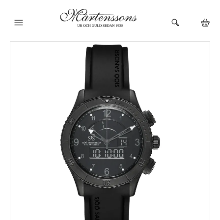
HEM
KLOCKOR
VARUMÄRKEN
SMYCKEN
BUTIKEN
URMAKERI