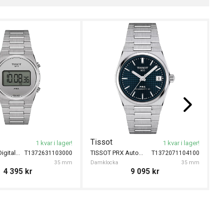
Tissot
1 kvar i lager!
1 kvar i lager!
TISSOT PRX Digital 35mm
TISSOT PRX Automatic 35mm
T1372631103000
T1372071104100
35 mm
Damklocka
35 mm
4 395
kr
9 095
kr