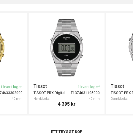
Tissot
Tissot
1 kvar i lager!
1 kvar i lager!
TISSOT PRX Digital 40mm
74633302000
T1374631105000
40 mm
Herrklocka
40 mm
Damklocka
4 395
kr
ETT TRYGGT KÖP