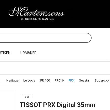
UTIKEN
URMAKERI
n
Heritage
Le Locle
PR 100
PR516
PRX
Seastar
Superspor
Tissot
TISSOT PRX Digital 35mm