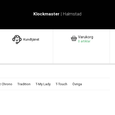
Klockmaster
| Halmstad
Varukorg
Kundtjänst
0
artiklar
t Chrono
Tradition
T-My Lady
T-Touch
Övriga