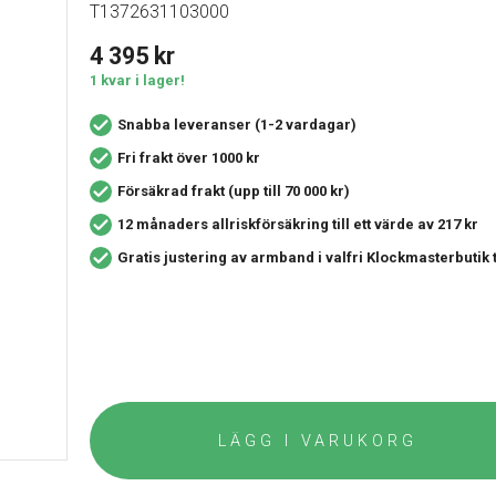
T1372631103000
4 395
kr
1 kvar i lager!
Snabba leveranser (1-2 vardagar)
Fri frakt över 1000 kr
Försäkrad frakt (upp till 70 000 kr)
12 månaders allriskförsäkring
till ett värde av 217 kr
Gratis justering av armband i valfri Klockmasterbutik
LÄGG I VARUKORG