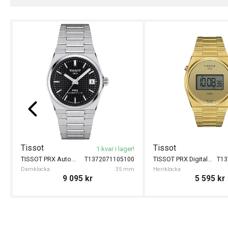
Tissot
Tissot
1 kvar i lager!
TISSOT PRX Automatic 35mm
TISSOT PRX Digital 40mm
T1372071105100
T13
Damklocka
35 mm
Herrklocka
9 095
kr
5 595
kr