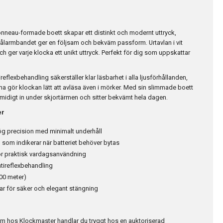
nneau-formade boett skapar ett distinkt och modernt uttryck,
tålarmbandet ger en följsam och bekväm passform. Urtavlan i vit
och ger varje klocka ett unikt uttryck. Perfekt för dig som uppskattar
reflexbehandling säkerställer klar läsbarhet i alla ljusförhållanden,
 gör klockan lätt att avläsa även i mörker. Med sin slimmade boett
midigt in under skjortärmen och sitter bekvämt hela dagen.
er
ög precision med minimalt underhåll
 som indikerar när batteriet behöver bytas
ör praktisk vardagsanvändning
ntireflexbehandling
100 meter)
ar för säker och elegant stängning
m hos Klockmaster handlar du tryggt hos en auktoriserad