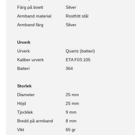
Färg på boett
Silver
Armband material
Rostfritt stål
Armband färg
Silver
Urverk
Urverk
Quartz (batteri)
Kaliber urverk
ETA F03.105
Batteri
364
Storlek
Diameter
25 mm
Höjd
25 mm
Tjocklek
9 mm
Bredd på armband
8 mm
Vikt
65 gr