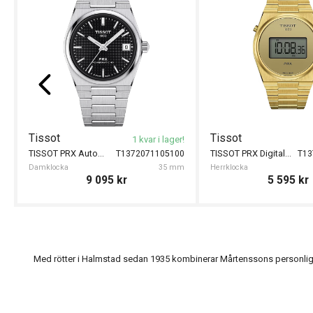
Tissot
Tissot
1 kvar i lager!
TISSOT PRX Automatic 35mm
TISSOT PRX Digital 40mm
T1372071105100
T13
Damklocka
35 mm
Herrklocka
9 095
kr
5 595
kr
Med rötter i Halmstad sedan 1935 kombinerar Mårtenssons personlig s