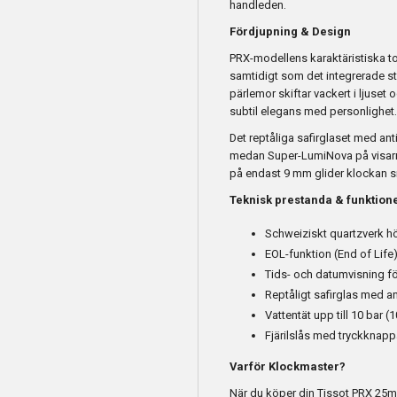
handleden.
Fördjupning & Design
PRX-modellens karaktäristiska to
samtidigt som det integrerade s
pärlemor skiftar vackert i ljuset 
subtil elegans med personlighet.
Det reptåliga safirglaset med anti
medan Super-LumiNova på visarna
på endast 9 mm glider klockan s
Teknisk prestanda & funktion
Schweiziskt quartzverk h
EOL-funktion (End of Life)
Tids- och datumvisning f
Reptåligt safirglas med a
Vattentät upp till 10 bar (
Fjärilslås med tryckknapp
Varför Klockmaster?
När du köper din Tissot PRX 25m