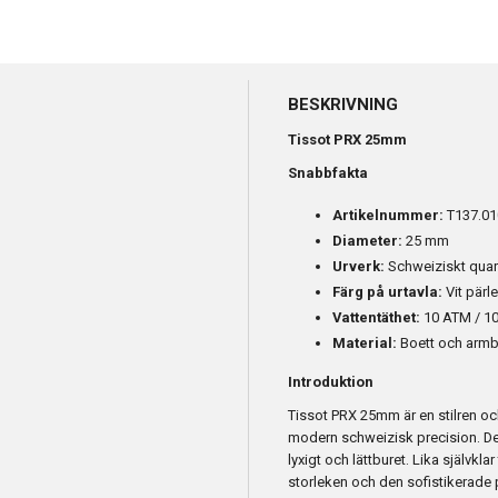
BESKRIVNING
Tissot PRX 25mm
Snabbfakta
Artikelnummer:
T137.01
Diameter:
25 mm
Urverk:
Schweiziskt quar
Färg på urtavla:
Vit pärl
Vattentäthet:
10 ATM / 10
Material:
Boett och armban
Introduktion
Tissot PRX 25mm är en stilren o
modern schweizisk precision. Det 
lyxigt och lättburet. Lika självklar
storleken och den sofistikerade