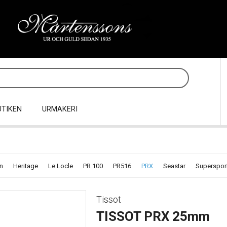
UTIKEN
URMAKERI
n
Heritage
Le Locle
PR 100
PR516
PRX
Seastar
Superspor
Tissot
TISSOT PRX 25mm