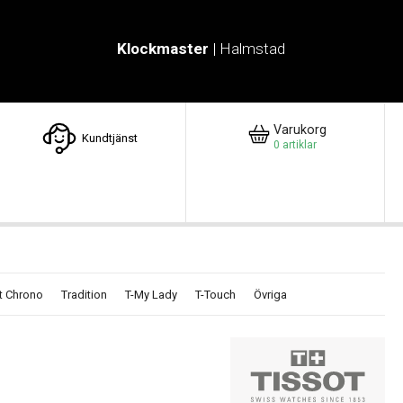
Klockmaster
| Halmstad
Varukorg
Kundtjänst
0
artiklar
t Chrono
Tradition
T-My Lady
T-Touch
Övriga