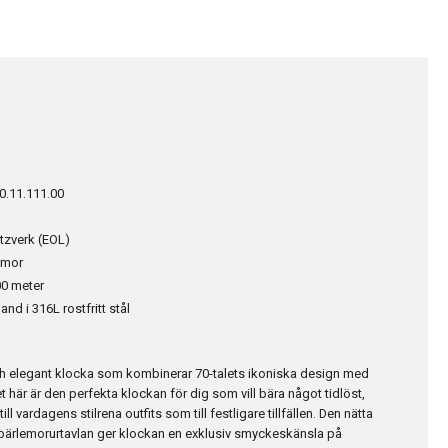
0.11.111.00
tzverk (EOL)
emor
0 meter
d i 316L rostfritt stål
ch elegant klocka som kombinerar 70-talets ikoniska design med
här är den perfekta klockan för dig som vill bära något tidlöst,
 till vardagens stilrena outfits som till festligare tillfällen. Den nätta
 pärlemorurtavlan ger klockan en exklusiv smyckeskänsla på