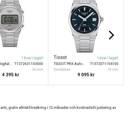
Tissot
1 kvar i lager!
1 kvar i lager!
TISSOT PRX Digital 35mm
TISSOT PRX Automatic 35mm
T1372631103000
T1372071104100
35 mm
Damklocka
35 mm
4 395
kr
9 095
kr
, gratis allriskförsäkring i 12 månader och kostnadsfri justering av