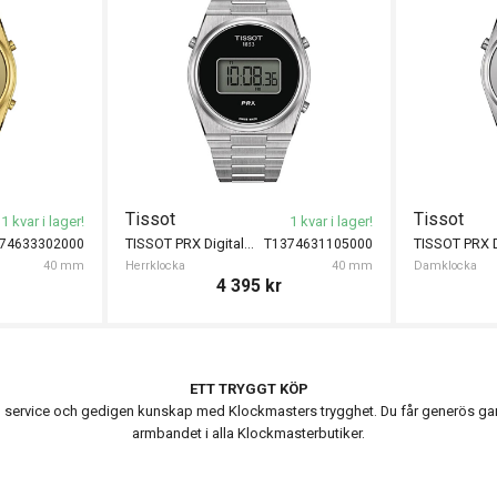
Tissot
Tissot
1 kvar i lager!
1 kvar i lager!
TISSOT PRX Digital 40mm
74633302000
T1374631105000
40 mm
Herrklocka
40 mm
Damklocka
4 395
kr
ETT TRYGGT KÖP
ervice och gedigen kunskap med Klockmasters trygghet. Du får generös garanti
armbandet i alla Klockmasterbutiker.