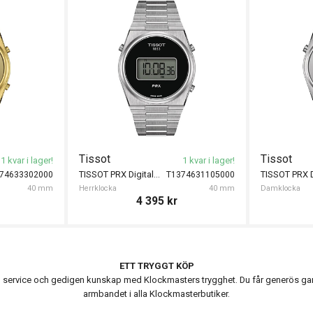
Tissot
Tissot
1 kvar i lager!
1 kvar i lager!
TISSOT PRX Digital 40mm
74633302000
T1374631105000
40 mm
Herrklocka
40 mm
Damklocka
4 395
kr
ETT TRYGGT KÖP
ervice och gedigen kunskap med Klockmasters trygghet. Du får generös garanti
armbandet i alla Klockmasterbutiker.