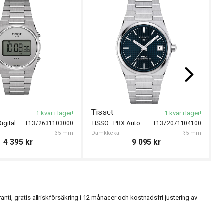
Tissot
1 kvar i lager!
1 kvar i lager!
TISSOT PRX Digital 35mm
TISSOT PRX Automatic 35mm
T1372631103000
T1372071104100
35 mm
Damklocka
35 mm
4 395
kr
9 095
kr
, gratis allriskförsäkring i 12 månader och kostnadsfri justering av