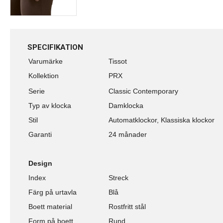
SPECIFIKATION
Varumärke
Tissot
Kollektion
PRX
Serie
Classic Contemporary
Typ av klocka
Damklocka
Stil
Automatklockor, Klassiska klockor
Garanti
24 månader
Design
Index
Streck
Färg på urtavla
Blå
Boett material
Rostfritt stål
Form på boett
Rund