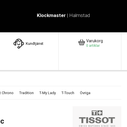
Klockmaster
| Halmstad
Varukorg
Kundtjänst
0
artiklar
t Chrono
Tradition
T-My Lady
T-Touch
Övriga
ic