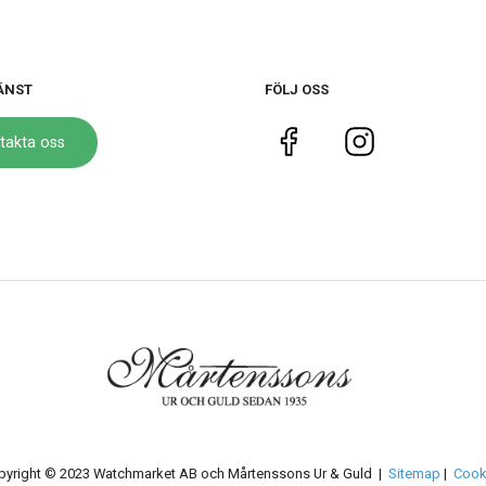
ÄNST
FÖLJ OSS
takta oss
pyright © 2023 Watchmarket AB och Mårtenssons Ur & Guld |
Sitemap
|
Cook