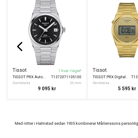
Tissot
Tissot
1 kvar i lager!
TISSOT PRX Automatic 35mm
TISSOT PRX Digital 40mm
T1372071105100
T13
Damklocka
35 mm
Herrklocka
9 095
kr
5 595
kr
Med rötter i Halmstad sedan 1935 kombinerar Mårtenssons personlig s