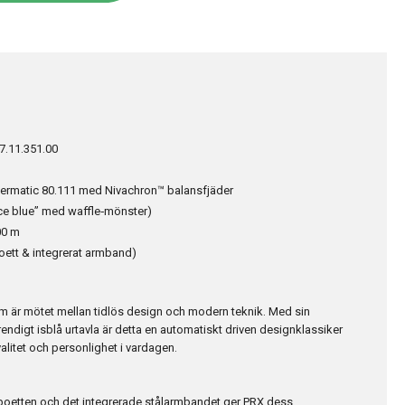
7.11.351.00
rmatic 80.111 med Nivachron™ balansfjäder
ice blue” med waffle‑mönster)
00 m
boett & integrerat armband)
m är mötet mellan tidlös design och modern teknik. Med sin
endigt isblå urtavla är detta en automatiskt driven designklassiker
valitet och personlighet i vardagen.
etten och det integrerade stålarmbandet ger PRX dess