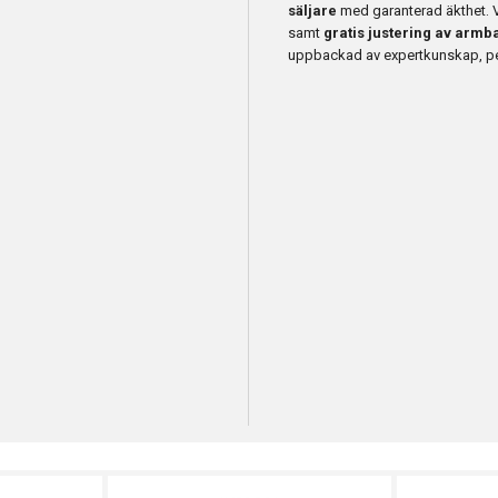
säljare
med garanterad äkthet. 
samt
gratis justering av armb
uppbackad av expertkunskap, per