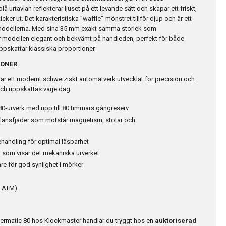
lå urtavlan reflekterar ljuset på ett levande sätt och skapar ett friskt,
icker ut. Det karakteristiska ”waffle”-mönstret tillför djup och är ett
modellerna. Med sina 35 mm exakt samma storlek som
er modellen elegant och bekvämt på handleden, perfekt för både
pskattar klassiska proportioner.
IONER
ar ett modernt schweiziskt automatverk utvecklat för precision och
 och uppskattas varje dag.
0‑urverk med upp till 80 timmars gångreserv
lansfjäder som motstår magnetism, stötar och
ehandling för optimal läsbarhet
 som visar det mekaniska urverket
e för god synlighet i mörker
10 ATM)
ermatic 80 hos Klockmaster handlar du tryggt hos en
auktoriserad