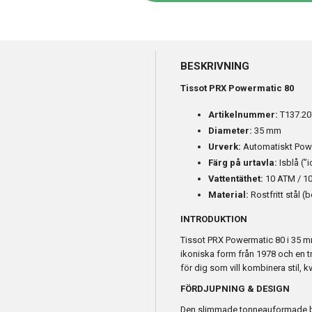
BESKRIVNING
Tissot PRX Powermatic 80
Artikelnummer:
T137.20
Diameter:
35 mm
Urverk:
Automatiskt Powe
Färg på urtavla:
Isblå (”
Vattentäthet:
10 ATM / 1
Material:
Rostfritt stål (
INTRODUKTION
Tissot PRX Powermatic 80 i 35 m
ikoniska form från 1978 och en tr
för dig som vill kombinera stil, k
FÖRDJUPNING & DESIGN
Den slimmade tonneauformade bo