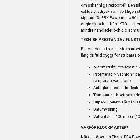
omisskännliga retroprofil. Den isb
exklusivt uttryck som verkligen st
signum för PRX Powermatic 80‑
originalklockan från 1978 – sitt
mindre handleder och dig som up
TEKNISK PRESTANDA / FUNKT
Bakom den stilrena utsidan arbet
lång drifttid byggt för att bäras
Automatiskt Powermatic 8
Patenterad Nivachron™ ba
temperaturvariationer
Safirglas med antireflexb
Transparent boettbaksida
Super‑LumiNova® på visar
Datumvisning
Vattentät till 100 meter (
VARFÖR KLOCKMASTER?
När du köper din Tissot PRX Pow