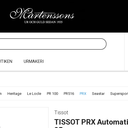
UTIKEN
URMAKERI
n
Heritage
Le Locle
PR 100
PR516
PRX
Seastar
Superspor
Tissot
TISSOT PRX Automat