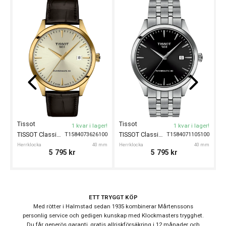
Kollektion
Övriga
Serie
Classic Traditional
Typ av
Damklocka
klocka
Stil
Klassiska klockor
Garanti
24 månader
Design
Tissot
Tissot
T
1 kvar i lager!
1 kvar i lager!
Index
Streck
TISSOT Classic Dream 40mm
TISSOT Classic Dream 40mm
T1584073626100
T1584071105100
Färg på
Herrklocka
40 mm
Herrklocka
40 mm
He
Silver
5 795
kr
5 795
kr
urtavla
Boett
Rostfritt stål
material
ETT TRYGGT KÖP
Form på
Med rötter i Halmstad sedan 1935 kombinerar Mårtenssons
Rund
boett
personlig service och gedigen kunskap med Klockmasters trygghet.
Du får generös garanti, gratis allriskförsäkring i 12 månader och