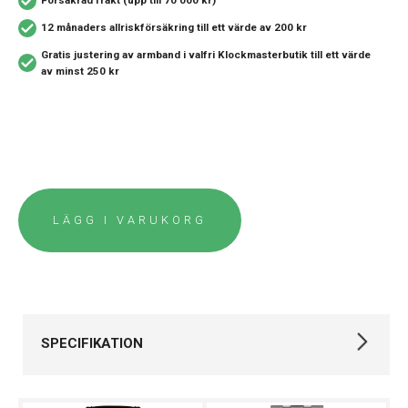
12 månaders allriskförsäkring
till ett värde av 200 kr
Gratis justering av armband i valfri Klockmasterbutik
till ett värde
av minst 250 kr
LÄGG I VARUKORG
SPECIFIKATION
Varumärke
Tissot