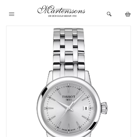
HEM
KLOCKOR
VARUMÄRKEN
SMYCKEN
BUTIKEN
URMAKERI