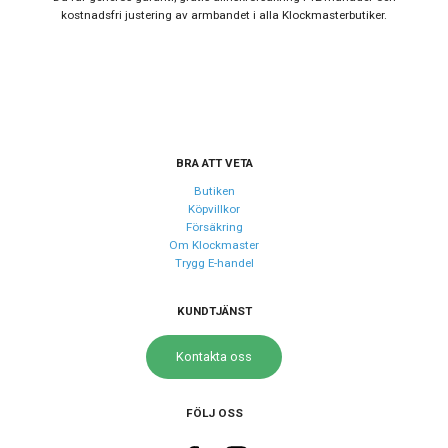
Färg på
kostnadsfri justering av armbandet i alla Klockmasterbutiker.
Silver
boett
Armband
Rostfritt stål
material
Armband
Silver
färg
BRA ATT VETA
Butiken
Urverk
Köpvillkor
Försäkring
Urverk
Quartz (batteri)
Om Klockmaster
Trygg E-handel
Kaliber
ETA F04.115
urverk
KUNDTJÄNST
Batteri
364
Kontakta oss
Storlek
FÖLJ OSS
Diameter
28 mm
Höjd
28 mm