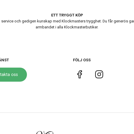
ETT TRYGGT KÖP
ervice och gedigen kunskap med Klockmasters trygghet. Du får generös garanti
armbandet i alla Klockmasterbutiker.
ÄNST
FÖLJ OSS
takta oss