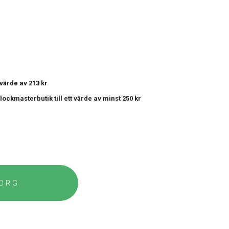
t värde av 213 kr
 Klockmasterbutik
till ett värde av minst 250 kr
KORG