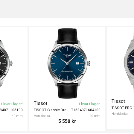
Tissot
Tissot
1 kvar i lager!
1 kvar i lager!
TISSOT Classic Dream 40mm
84071105100
T1584071604100
Herrklocka
40 mm
Herrklocka
40 mm
5 550
kr