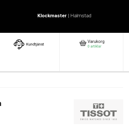
Klockmaster
| Halmstad
Varukorg
Kundtjänst
0
artiklar
m