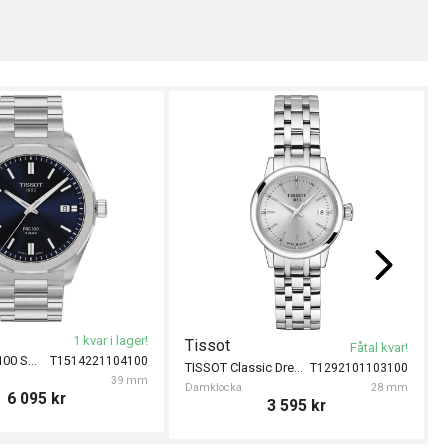
1 kvar i lager!
Tissot
Fåtal kvar!
TISSOT PRC 100 Solar 39mm
T1514221104100
TISSOT Classic Dream 28mm
T1292101103100
39 mm
Damklocka
28 mm
6 095
kr
3 595
kr