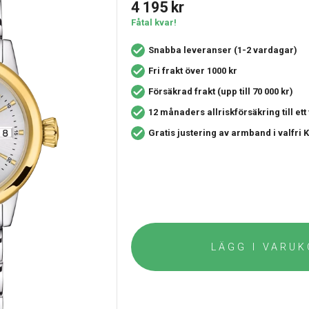
4 195
kr
Fåtal kvar!
Snabba leveranser (1-2 vardagar)
Fri frakt över 1000 kr
Försäkrad frakt (upp till 70 000 kr)
12 månaders allriskförsäkring
till et
Gratis justering av armband i valfri
LÄGG I VARU