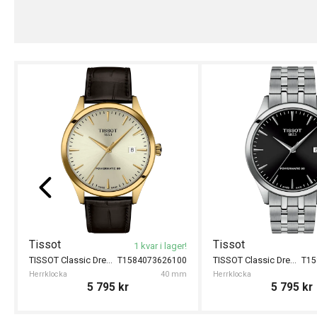
Tissot
Tissot
1 kvar i lager!
TISSOT Classic Dream 40mm
TISSOT Classic Dream 40mm
T1584073626100
T15
Herrklocka
40 mm
Herrklocka
5 795
kr
5 795
kr