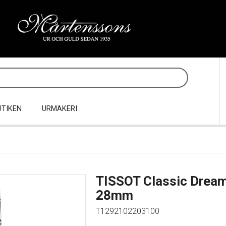
UTIKEN
URMAKERI
TISSOT Classic Drea
28mm
T1292102203100